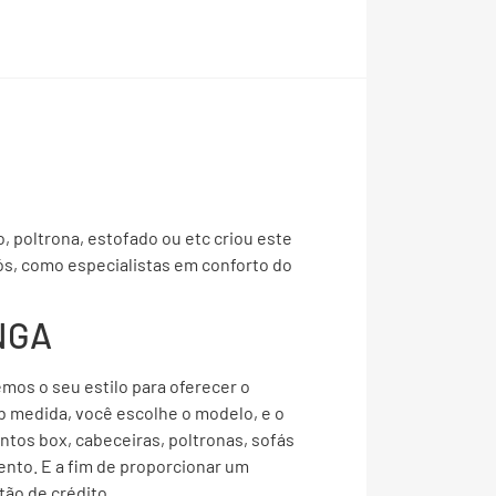
, poltrona, estofado ou etc criou este
, como especialistas em conforto do
INGA
emos o seu estilo para oferecer o
b medida, você escolhe o modelo, e o
os box, cabeceiras, poltronas, sofás
ento. E a fim de proporcionar um
tão de crédito.