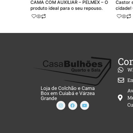
 O Menor
CAMA COM AUXILIAR – PELMEX – O
Castor 
produto ideal para o seu repouso.
cidade!
Con
W
Em
Loja de Colchão e Cama
Av
Box em Cuiabá e Várzea
Me
Grande
Cu