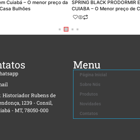
em Cuiabá – O menor preço da
SPRING BLACK PRODORMIR 
 Casa Bulhões
CUIABA – O Menor preço de C
tatos
Menu
hatsapp
Página Inicial
ail
Sobre Nós
Produtos
. Historiador Rubens de
ndonça, 1239 - Consil,
Novidades
iabá - MT, 78050-000
Contatos