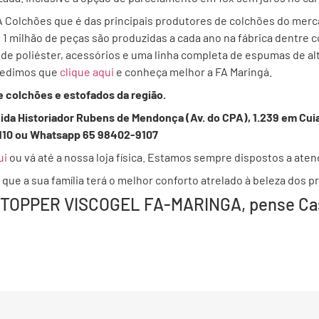
A Colchões que é das principais produtores de colchões do merc
 1 milhão de peças são produzidas a cada ano na fábrica dentre
 de poliéster, acessórios e uma linha completa de espumas de alt
 pedimos que
clique aqui
e conheça melhor a FA Maringá.
e colchões e estofados da região.
nida Historiador Rubens de Mendonça (Av. do CPA), 1.239 em Cui
110 ou Whatsapp 65 98402-9107
ui
ou vá até a nossa loja física. Estamos sempre dispostos a ate
ue a sua família terá o melhor conforto atrelado à beleza dos p
 TOPPER VISCOGEL FA-MARINGA, pense Cas