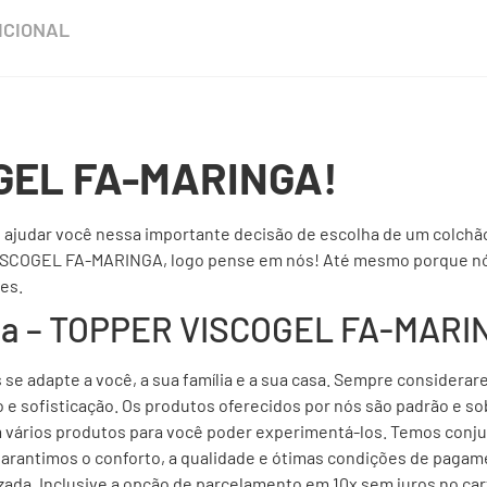
ICIONAL
GEL FA-MARINGA!
e ajudar você nessa importante decisão de escolha de um colchão
ISCOGEL FA-MARINGA, logo pense em nós! Até mesmo porque nós
es.
eta – TOPPER VISCOGEL FA-MAR
se adapte a você, a sua família e a sua casa. Sempre considerar
 sofisticação. Os produtos oferecidos por nós são padrão e so
rios produtos para você poder experimentá-los. Temos conjunt
 garantimos o conforto, a qualidade e ótimas condições de pagam
izada. Inclusive a opção de parcelamento em 10x sem juros no car