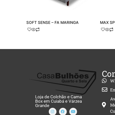
NGA
SOFT SENSE – FA MARINGA
MAX SP
Con
W
Em
Loja de Colchão e Cama
Av
Box em Cuiabá e Várzea
Me
Grande
Cu