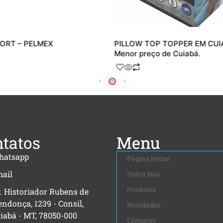
ORT – PELMEX
PILLOW TOP TOPPER EM CUI
Menor preço de Cuiabá.
tatos
Menu
hatsapp
Página Inicial
ail
Sobre Nós
Produtos
. Historiador Rubens de
ndonça, 1239 - Consil,
Novidades
iabá - MT, 78050-000
Contatos