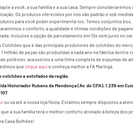
apte a você, a sua família e a sua casa. Sempre consideraremos 
cação. Os produtos oferecidos por nós são padrão e sob medida
utos para você poder experimentá-los. Temos conjuntos box, c
 garantimos o conforto, a qualidade e ótimas condições de pagam
izada. Inclusive a opção de parcelamento em 10x sem juros no car
A Colchões que é das principais produtores de colchões do merc
 1 milhão de peças são produzidas a cada ano na fábrica dentre
 de poliéster, acessórios e uma linha completa de espumas de alt
 pedimos que
clique aqui
e conheça melhor a FA Maringá.
e colchões e estofados da região.
nida Historiador Rubens de Mendonça (Av. do CPA), 1.239 em Cui
9107
ui
ou vá até a nossa loja física. Estamos sempre dispostos a ate
ue a sua família terá o melhor conforto atrelado à beleza dos p
a Casa Bulhões!