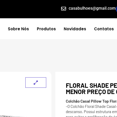
casabulhoes@gmail.com
Sobre Nós
Produtos
Novidades
Contatos
FLORAL SHADE PE
MENOR PREÇO DE 
Colchão Casal Pillow Top Flo
-O Colchão Floral Shade Casal
descanso. Possui estrutura em
para evitar a proliferação de