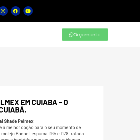
Orçamento
LMEX EM CUIABA – O
CUIABÁ.
ral Shade Pelmex
 é a melhor opção para o seu momento de
 molejo Bonnel, espuma D65 e D28 tratada
 ácaros e bactérias que causam problemas