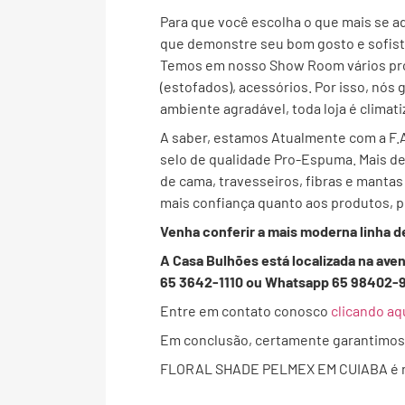
Para que você escolha o que mais se ad
que demonstre seu bom gosto e sofisti
Temos em nosso Show Room vários prod
(estofados), acessórios. Por isso, nós
ambiente agradável, toda loja é climat
A saber, estamos Atualmente com a F.
selo de qualidade Pro-Espuma. Mais de
de cama, travesseiros, fibras e mantas
mais confiança quanto aos produtos,
Venha conferir a mais moderna linha d
A Casa Bulhões está localizada na ave
65 3642-1110 ou Whatsapp 65 98402-
Entre em contato conosco
clicando aq
Em conclusão, certamente garantimos q
FLORAL SHADE PELMEX EM CUIABA é n