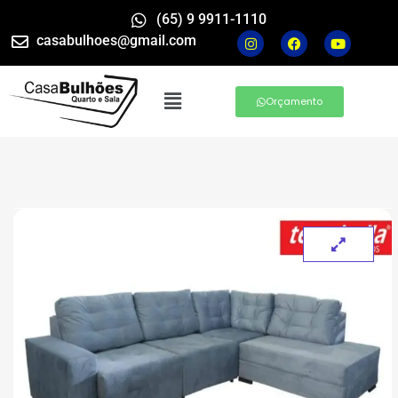
(65) 9 9911-1110
casabulhoes@gmail.com
Orçamento