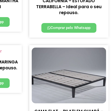
SAMANTHA
CALIFORNIA – ESTOFADO
I
TERRABELLA – Ideal para o seu
repouso.
pp
Comprar pelo Whatsapp
MARINGA
repouso.
pp