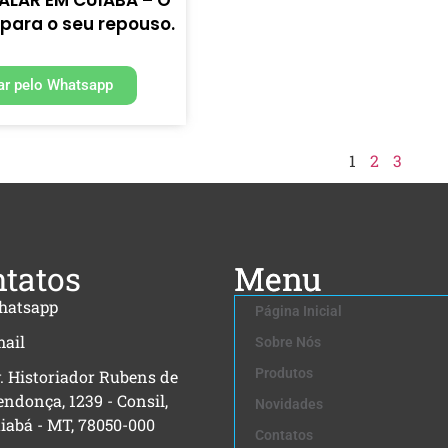
 para o seu repouso.
r pelo Whatsapp
1
2
3
tatos
Menu
hatsapp
Página Inicial
ail
Sobre Nós
Produtos
. Historiador Rubens de
ndonça, 1239 - Consil,
Novidades
iabá - MT, 78050-000
Contatos