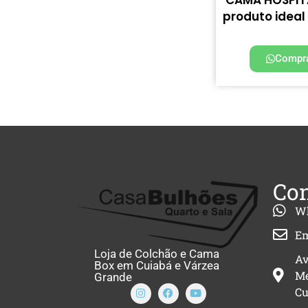
produto ideal
Compra
Con
W
Em
Loja de Colchão e Cama
Av
Box em Cuiabá e Várzea
Me
Grande
Cu