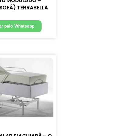
IA MODULADO –
SOFÁ) TERRABELLA
r pelo Whatsapp
ALAR EM CUIABÁ – O