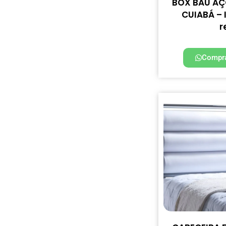
BOX BAU AÇO
CUIABÁ – 
r
Compra