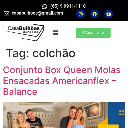
(65) 9 9911-1110
casabulhoes@gmail.com
Orçamento
Tag:
colchão
Conjunto Box Queen Molas
Ensacadas Americanflex –
Balance