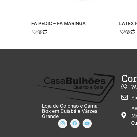
FA PEDIC – FA MARINGA
LATEX 
Con
W
Em
Loja de Colchão e Cama
Av
Box em Cuiabá e Várzea
Me
Grande
Cu