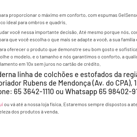
para proporcionar o máximo em conforto, com espumas GelSens
o ideal para ombros e quadris.
judar você nessa importante decisão. Até mesmo porque nós, com
ra que você escolha o que mais se adapte a você, a sua família e
ara oferecer o produto que demonstre seu bom gosto e sofistic
olhe o modelo, e o tamanho e nós garantimos o conforto, a qual
lamento em 10x sem juros no cartão de crédito.
erna linha de colchões e estofados da regi
toriador Rubens de Mendonça (Av. do CPA), 
Fone: 65 3642-1110 ou Whatsapp 65 98402-9
ui
ou vá até a nossa loja física. Estaremos sempre dispostos a ate
eleza dos produtos à venda.