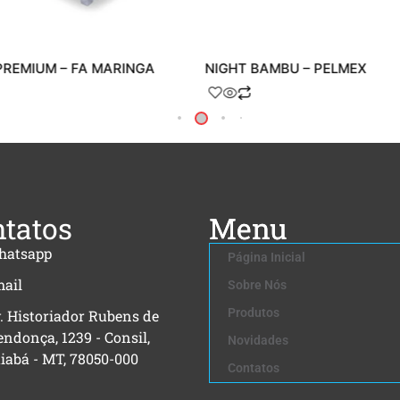
PREMIUM – FA MARINGA
NIGHT BAMBU – PELMEX
tatos
Menu
hatsapp
Página Inicial
ail
Sobre Nós
Produtos
. Historiador Rubens de
ndonça, 1239 - Consil,
Novidades
iabá - MT, 78050-000
Contatos