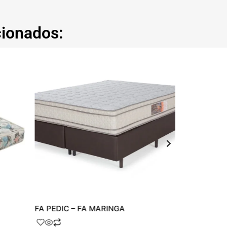
cionados:
FA PEDIC – FA MARINGA
SENSITY – 