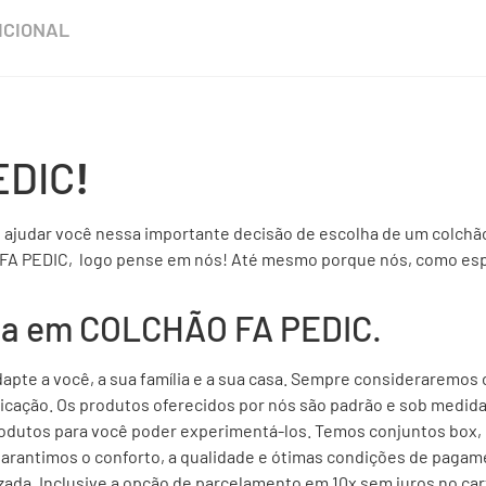
ICIONAL
EDIC
!
e ajudar você nessa importante decisão de escolha de um colchão
A PEDIC, logo pense em nós! Até mesmo porque nós, como espec
eta em COLCHÃO FA PEDIC.
apte a você, a sua família e a sua casa. Sempre consideraremos 
cação. Os produtos oferecidos por nós são padrão e sob medida
utos para você poder experimentá-los. Temos conjuntos box, c
 garantimos o conforto, a qualidade e ótimas condições de pagam
izada. Inclusive a opção de parcelamento em 10x sem juros no car