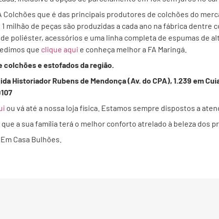
A Colchões que é das principais produtores de colchões do merc
 1 milhão de peças são produzidas a cada ano na fábrica dentre
 de poliéster, acessórios e uma linha completa de espumas de alt
 pedimos que
clique aqui
e conheça melhor a FA Maringá.
e colchões e estofados da região.
nida Historiador Rubens de Mendonça (Av. do CPA), 1.239 em Cui
9107
ui
ou vá até a nossa loja física. Estamos sempre dispostos a ate
ue a sua família terá o melhor conforto atrelado à beleza dos p
Em Casa Bulhões.