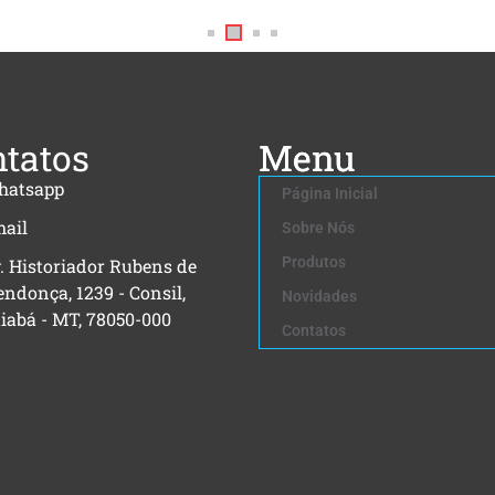
tatos
Menu
hatsapp
Página Inicial
ail
Sobre Nós
Produtos
. Historiador Rubens de
ndonça, 1239 - Consil,
Novidades
iabá - MT, 78050-000
Contatos