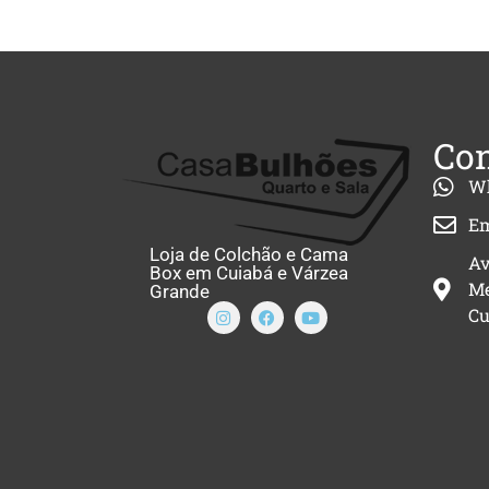
Con
W
Em
Loja de Colchão e Cama
Av
Box em Cuiabá e Várzea
Me
Grande
Cu