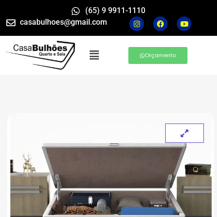
(65) 9 9911-1110
casabulhoes@gmail.com
Orçamento