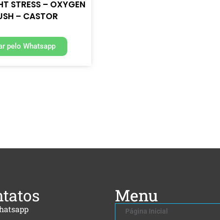
HT STRESS – OXYGEN
USH – CASTOR
r pelo Whatsapp
tatos
Menu
hatsapp
Página Inicial