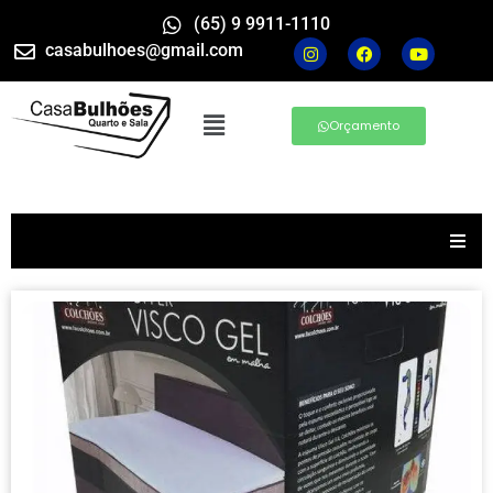
(65) 9 9911-1110
casabulhoes@gmail.com
Orçamento