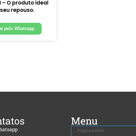
– O produto ideal
 seu repouso.
r pelo Whatsapp
tatos
Menu
hatsapp
Página Inicial