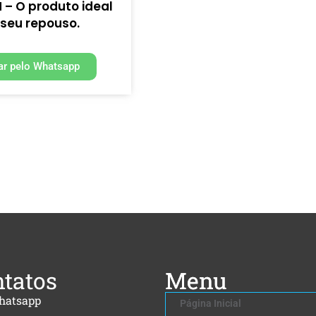
– O produto ideal
 seu repouso.
r pelo Whatsapp
tatos
Menu
hatsapp
Página Inicial