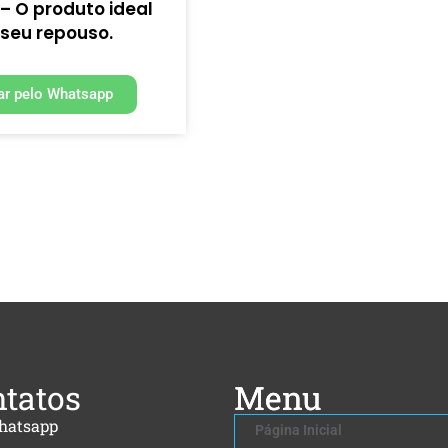
– O produto ideal
 seu repouso.
r pelo Whatsapp
tatos
Menu
hatsapp
Página Inicial